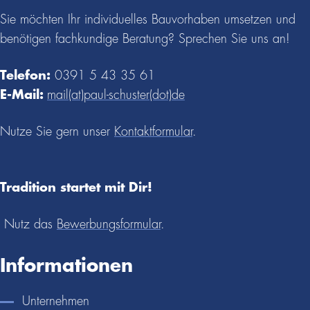
Sie möchten Ihr individuelles Bauvorhaben umsetzen und
benötigen fachkundige Beratung? Sprechen Sie uns an!
Telefon:
0391 5 43 35 61
E-Mail:
mail(at)paul-schuster(dot)de
Nutze Sie gern unser
Kontakt­for­mular
.
Tradition startet mit Dir!
Nutz das
Bewer­bungs­for­mular
.
Infor­ma­tionen
Unter­neh­men