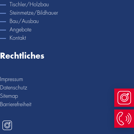
Tischler/Holzbau
Stein­metze/Bildhauer
Bau/Ausbau
Angebote
Kontakt
Recht­li­ches
Impressum
Daten­schutz
Sitemap
Inst
Bar­rie­re­frei­heit
Instagram